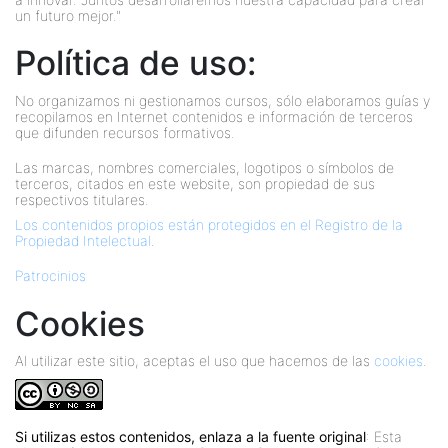
un futuro mejor."
Política de uso:
No organizamos ni gestionamos cursos, sólo elaboramos guías y
recopilamos en Internet contenidos e información de terceros
que difunden recursos formativos.
Las marcas, nombres comerciales, logotipos o símbolos de
terceros, citados en este website, son propiedad de sus
respectivos titulares.
Los contenidos propios están protegidos en el Registro de la
Propiedad Intelectual
.
Patrocinios
Cookies
Al utilizar este sitio, aceptas el uso que hacemos de las
cookies
.
Si utilizas estos contenidos, enlaza a la fuente original
: Esta