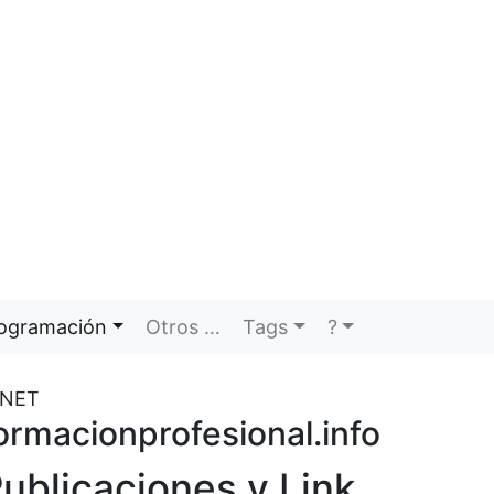
ogramación
Otros …
Tags
?
.NET
ormacionprofesional.info
ublicaciones y Link