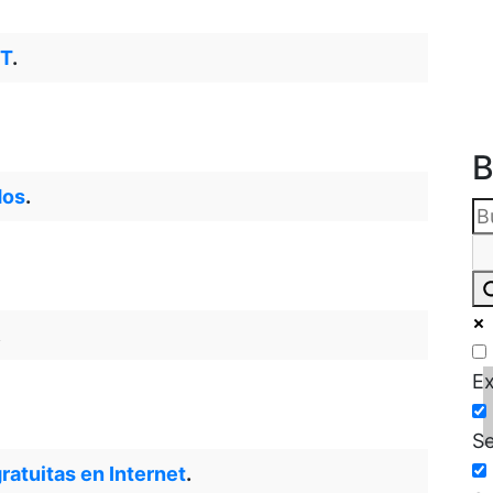
ET
.
B
dos
.
.
Ex
Se
ratuitas en Internet
.