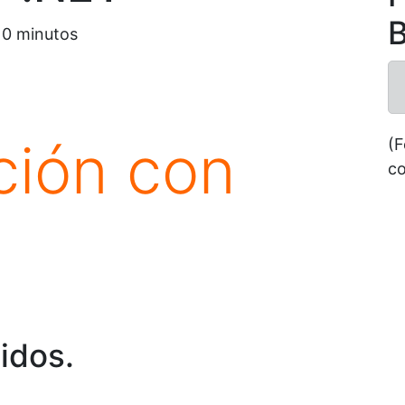
B
10
minutos
ción con
(F
co
idos.