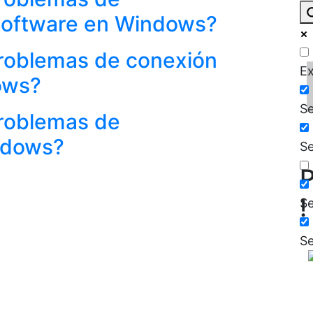
 software en Windows?
roblemas de conexión
Ex
ows?
Se
roblemas de
ndows?
Se
P
!
Se
Se