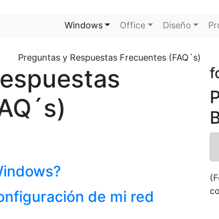
Windows
Office
Diseño
Pr
Preguntas y Respuestas Frecuentes (FAQ´s)
Respuestas
f
P
FAQ´s)
B
Windows?
(F
co
nfiguración de mi red