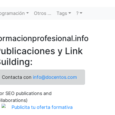
ogramación
Otros …
Tags
?
ormacionprofesional.info
ublicaciones y Link
uilding:
Contacta con
info@docentos.com
or SEO publications and
llaborations)