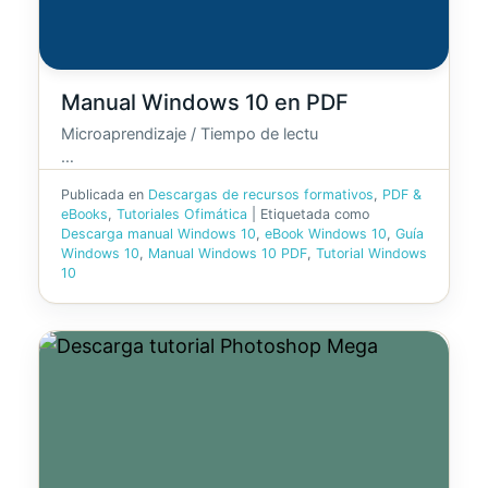
Manual Windows 10 en PDF
Microaprendizaje / Tiempo de lectu
…
Publicada en
Descargas de recursos formativos
,
PDF &
eBooks
,
Tutoriales Ofimática
|
Etiquetada como
Descarga manual Windows 10
,
eBook Windows 10
,
Guía
Windows 10
,
Manual Windows 10 PDF
,
Tutorial Windows
10