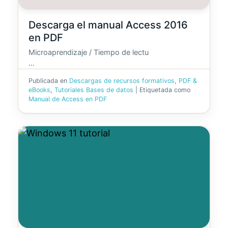
Descarga el manual Access 2016
en PDF
Microaprendizaje / Tiempo de lectu
…
Publicada en
Descargas de recursos formativos
,
PDF &
eBooks
,
Tutoriales Bases de datos
|
Etiquetada como
Manual de Access en PDF