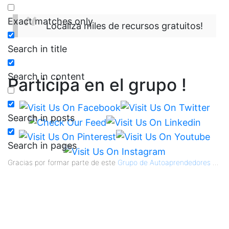
Exact matches only
Localiza miles de recursos gratuitos!
Search in title
Search in content
Participa en el grupo !
Search in posts
Search in pages
Gracias por formar parte de este
Grupo de Autoaprendedores
...