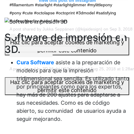
View this post on Instagram
#fillamentum #starlight #starlightglimmer #mylittlepony
#pony #cute #octolapse #octoprint #3dmodel #satisfying
#videooftheday #video #fanart
A post shared by
Jukka Seppänen
(@kijaidesign) on
Sep 3, 2018
Software de impresión en
Haz clic para aceptar cookies de marketing y
3D.
permitir este contenido
Cura Software
asiste a la preparación de
A post shared by 3D-Might (@3dmight)
on
Aug 25, 2018 at 1:28
modelos para que la impresión
tridimensional sea sencilla. Es utilizado tanto
Haz clic para aceptar cookies de marketing y
por principiantes como para los expertos,
permitir este contenido
hay más de 200 ajustes para adaptarse a
sus necesidades. Como es de código
abierto, su comunidad de usuarios ayuda a
seguir mejorando.