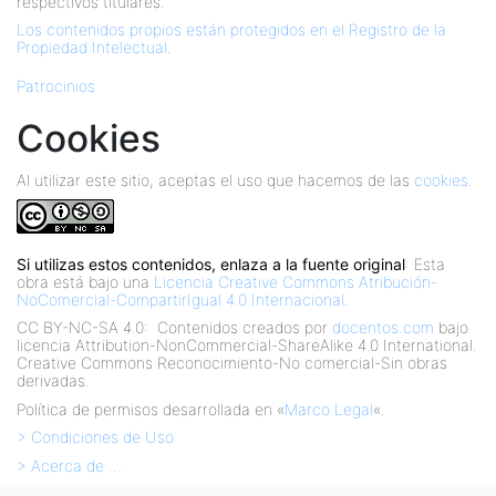
respectivos titulares.
Los contenidos propios están protegidos en el Registro de la
Propiedad Intelectual
.
Patrocinios
Cookies
Al utilizar este sitio, aceptas el uso que hacemos de las
cookies
.
Si utilizas estos contenidos, enlaza a la fuente original
: Esta
obra está bajo una
Licencia Creative Commons Atribución-
NoComercial-CompartirIgual 4.0 Internacional
.
CC BY-NC-SA 4.0:
Contenidos creados por
docentos.com
bajo
licencia Attribution-NonCommercial-ShareAlike 4.0 International.
Creative Commons Reconocimiento-No comercial-Sin obras
derivadas.
Política de permisos desarrollada en «
Marco Legal
«.
> Condiciones de Uso
> Acerca de …