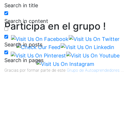
Search in title
Search in content
Participa en el grupo !
Search in posts
Search in pages
Gracias por formar parte de este
Grupo de Autoaprendedores
...