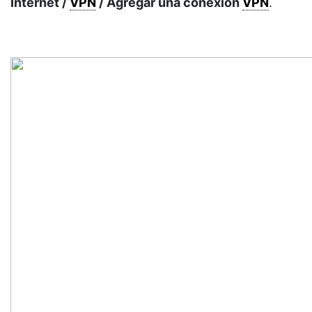
Internet /
VPN
/ Agregar una conexión
VPN
.