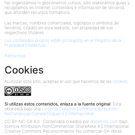
No organizamos ni gestionamos cursos, sólo elaboramos guías y
recopilamos en Internet contenidos e información de terceros
que difunden recursos formativos.
Las marcas, nombres comerciales, logotipos o símbolos de
terceros, citados en este website, son propiedad de sus
respectivos titulares.
Los contenidos propios están protegidos en el Registro de la
Propiedad Intelectual
.
Patrocinios
Cookies
Al utilizar este sitio, aceptas el uso que hacemos de las
cookies
.
Si utilizas estos contenidos, enlaza a la fuente original
: Esta
obra está bajo una
Licencia Creative Commons Atribución-
NoComercial-CompartirIgual 4.0 Internacional
.
CC BY-NC-SA 4.0:
Contenidos creados por
docentos.com
bajo
licencia Attribution-NonCommercial-ShareAlike 4.0 International.
Creative Commons Reconocimiento-No comercial-Sin obras