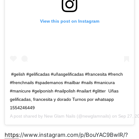
View this post on Instagram
#gelish #gelificadas #uñasgelificadas #francesita #french
#frenchnails #spademanos #nailbar #nails #manicura
#manicure #gelponish #nailpolish #nailart #glitter Uñas
gelificadas, francesita y dorado Turnos por whatsapp
1554246449
A post shared by
New Glam Nails
(@newglamnails) on
Sep 27, 2
https
://www.instagram.com/p/BouYAC9BwlR/?