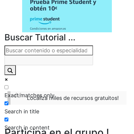
Buscar Tutorial ...
Exact matches only
Localiza miles de recursos gratuitos!
Search in title
Search in content
Participa en el grupo !