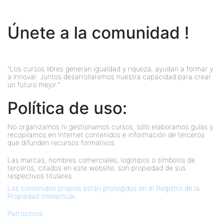
Únete a la comunidad !
"Los cursos libres generan igualdad y riqueza, ayudan a formar y
a innovar. Juntos desarrollaremos nuestra capacidad para crear
un futuro mejor."
Política de uso:
No organizamos ni gestionamos cursos, sólo elaboramos guías y
recopilamos en Internet contenidos e información de terceros
que difunden recursos formativos.
Las marcas, nombres comerciales, logotipos o símbolos de
terceros, citados en este website, son propiedad de sus
respectivos titulares.
Los contenidos propios están protegidos en el Registro de la
Propiedad Intelectual
.
Patrocinios