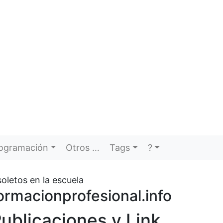
ogramación
Otros …
Tags
?
oletos en la escuela
ormacionprofesional.info
ublicaciones y Link