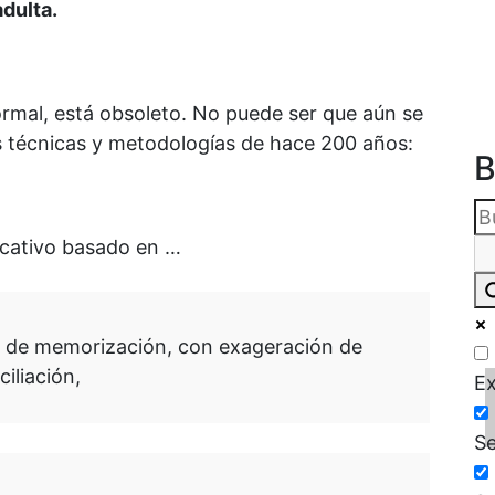
adulta.
ormal, está obsoleto. No puede ser que aún se
s técnicas y metodologías de hace 200 años:
B
cativo basado en …
o de memorización, con exageración de
iliación,
Ex
Se