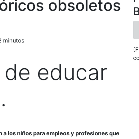
óricos obsoletos
B
2
minutos
(F
co
 de educar
…
n a los niños para empleos y profesiones que