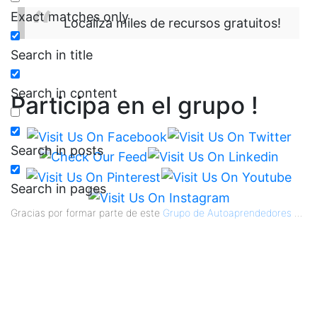
Exact matches only
Localiza miles de recursos gratuitos!
Search in title
Search in content
Participa en el grupo !
Search in posts
Search in pages
Gracias por formar parte de este
Grupo de Autoaprendedores
...