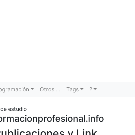
ogramación
Otros …
Tags
?
 de estudio
ormacionprofesional.info
ublicaciones y Link