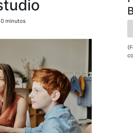
studio
B
10
minutos
(F
co