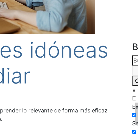
es idóneas
B
iar
Ex
aprender lo relevante de forma más eficaz
.
Se