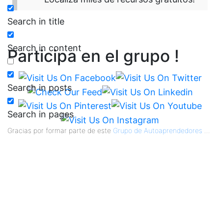
Search in title
Search in content
Participa en el grupo !
Search in posts
Search in pages
Gracias por formar parte de este
Grupo de Autoaprendedores
...