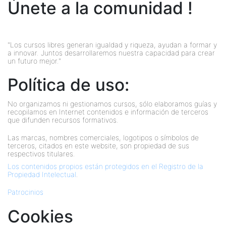
Únete a la comunidad !
"Los cursos libres generan igualdad y riqueza, ayudan a formar y
a innovar. Juntos desarrollaremos nuestra capacidad para crear
un futuro mejor."
Política de uso:
No organizamos ni gestionamos cursos, sólo elaboramos guías y
recopilamos en Internet contenidos e información de terceros
que difunden recursos formativos.
Las marcas, nombres comerciales, logotipos o símbolos de
terceros, citados en este website, son propiedad de sus
respectivos titulares.
Los contenidos propios están protegidos en el Registro de la
Propiedad Intelectual
.
Patrocinios
Cookies