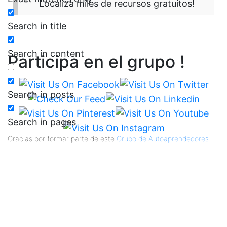
Localiza miles de recursos gratuitos!
Search in title
Search in content
Participa en el grupo !
Search in posts
Search in pages
Gracias por formar parte de este
Grupo de Autoaprendedores
...