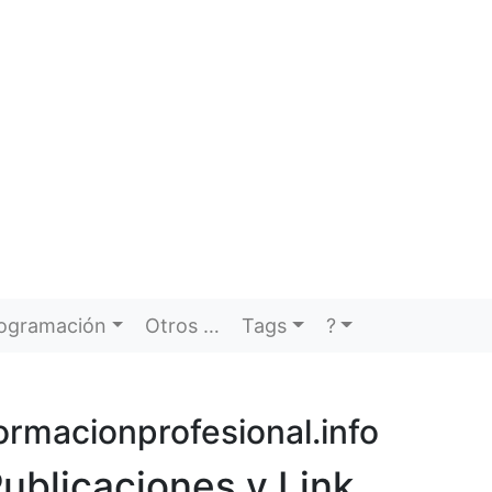
ogramación
Otros …
Tags
?
ormacionprofesional.info
ublicaciones y Link