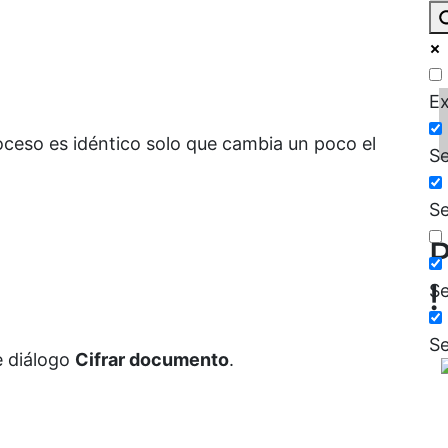
Ex
roceso es idéntico solo que cambia un poco el
Se
Se
P
!
Se
Se
e diálogo
Cifrar documento
.