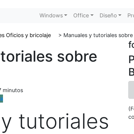
Windows
Office
Diseño
Pr
es Oficios y bricolaje
>
Manuales y tutoriales sobre
f
toriales sobre
P
B
7
minutos
(F
y tutoriales
co