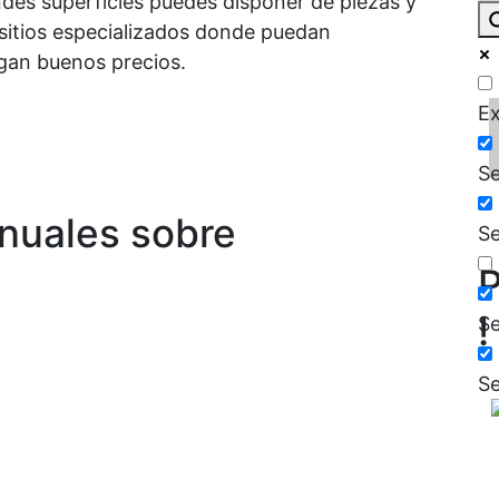
es superficies puedes disponer de piezas y
sitios especializados donde puedan
gan buenos precios.
Ex
Se
nuales sobre
Se
P
!
Se
Se