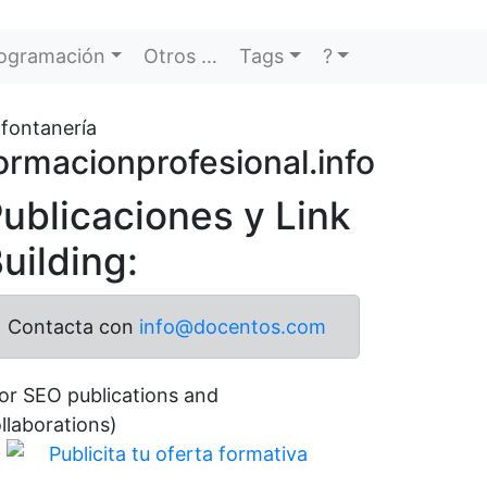
ogramación
Otros …
Tags
?
 fontanería
ormacionprofesional.info
ublicaciones y Link
uilding:
Contacta con
info@docentos.com
or SEO publications and
llaborations)