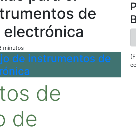
P
strumentos de
B
 electrónica
8
minutos
(F
co
tos de
o de