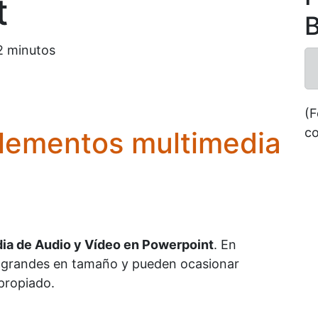
t
B
2
minutos
(F
co
elementos multimedia
ia de Audio y Vídeo en Powerpoint
. En
y grandes en tamaño y pueden ocasionar
propiado.