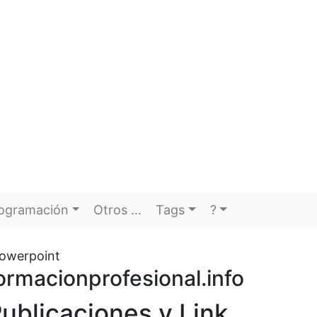
ogramación
Otros …
Tags
?
Powerpoint
ormacionprofesional.info
ublicaciones y Link