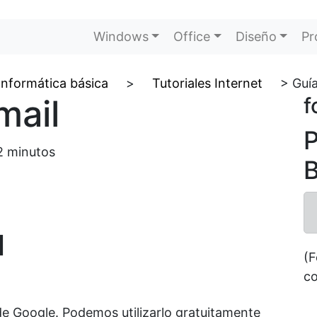
Windows
Office
Diseño
Pr
 Informática básica
>
Tutoriales Internet
>
Guía
mail
f
P
2
minutos
B
l
(F
co
 de Google. Podemos utilizarlo gratuitamente