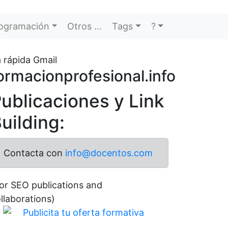
ogramación
Otros …
Tags
?
 rápida Gmail
ormacionprofesional.info
ublicaciones y Link
uilding:
Contacta con
info@docentos.com
or SEO publications and
llaborations)