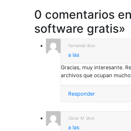
0 comentarios en
software gratis
»
Fernando
dice:
a las
Gracias, muy interesante. R
archivos que ocupan mucho
Responder
Oscar M.
dice:
a las