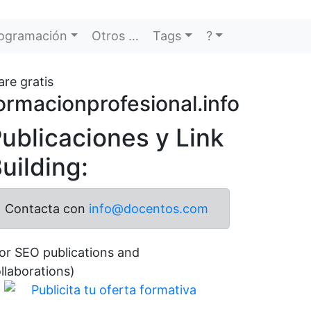
ogramación
Otros …
Tags
?
re gratis
ormacionprofesional.info
ublicaciones y Link
uilding:
Contacta con
info@docentos.com
or SEO publications and
llaborations)