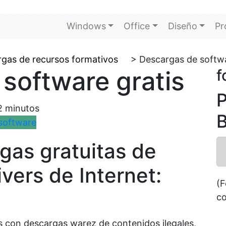
Windows
Office
Diseño
Pr
gas de recursos formativos
>
Descargas de softwa
software gratis
f
P
2
minutos
B
as gratuitas de
ivers de Internet:
(F
co
as con descargas warez de contenidos ilegales,