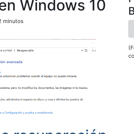
 en Windows 10
B
2
minutos
(F
co