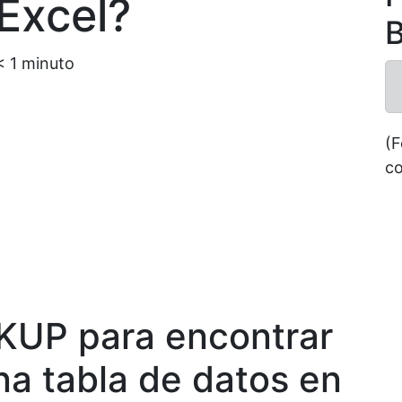
Excel?
B
< 1
minuto
(F
co
KUP para encontrar
na tabla de datos en