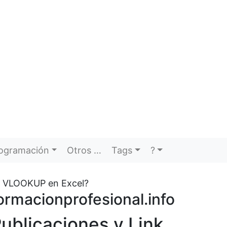
ogramación
Otros …
Tags
?
n VLOOKUP en Excel?
ormacionprofesional.info
ublicaciones y Link