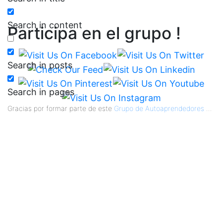
Search in content
Participa en el grupo !
Search in posts
Search in pages
Gracias por formar parte de este
Grupo de Autoaprendedores
...