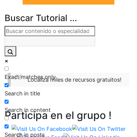
Buscar Tutorial ...
Exact matches only
Localiza miles de recursos gratuitos!
Search in title
Search in content
Participa en el grupo !
Search in posts