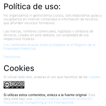
Política de uso:
No organizamos ni gestionamos cursos, sólo elaboramos guías y
recopilamos en Internet contenidos e información de terceros
que difunden recursos formativos.
Las marcas, nombres comerciales, logotipos o símbolos de
terceros, citados en este website, son propiedad de sus
respectivos titulares.
Los contenidos propios están protegidos en el Registro de la
Propiedad Intelectual
.
Patrocinios
Cookies
Al utilizar este sitio, aceptas el uso que hacemos de las
cookies
.
Si utilizas estos contenidos, enlaza a la fuente original
: Esta
obra está bajo una
Licencia Creative Commons Atribución-
NoComercial-CompartirIgual 4.0 Internacional
.