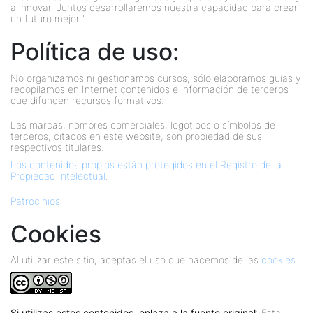
a innovar. Juntos desarrollaremos nuestra capacidad para crear
un futuro mejor."
Política de uso:
No organizamos ni gestionamos cursos, sólo elaboramos guías y
recopilamos en Internet contenidos e información de terceros
que difunden recursos formativos.
Las marcas, nombres comerciales, logotipos o símbolos de
terceros, citados en este website, son propiedad de sus
respectivos titulares.
Los contenidos propios están protegidos en el Registro de la
Propiedad Intelectual
.
Patrocinios
Cookies
Al utilizar este sitio, aceptas el uso que hacemos de las
cookies
.
Si utilizas estos contenidos, enlaza a la fuente original
: Esta