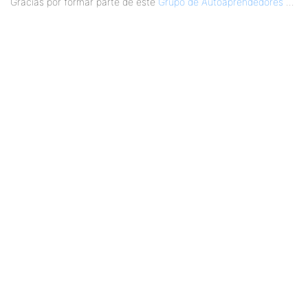
Gracias por formar parte de este
Grupo de Autoaprendedores
...