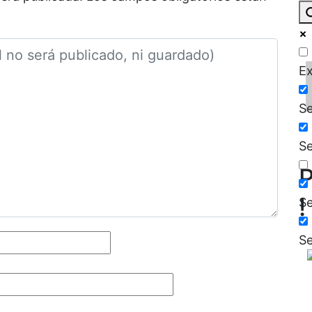
Ex
Se
Se
P
!
Se
Se