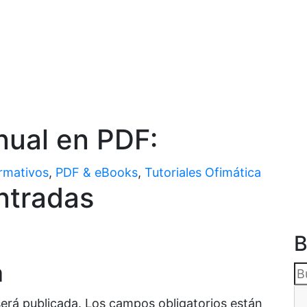
nual en PDF:
rmativos
,
PDF & eBooks
,
Tutoriales Ofimática
ntradas
B
a
será publicada.
Los campos obligatorios están