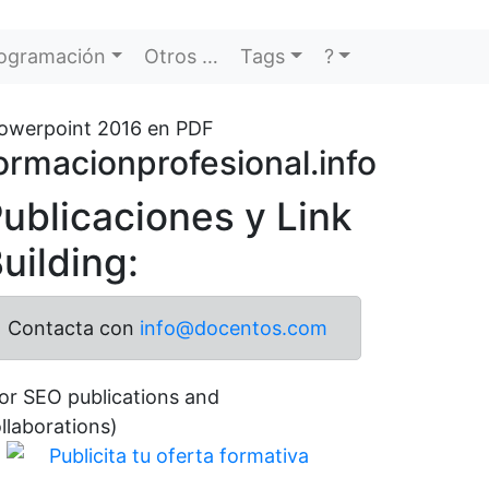
ogramación
Otros …
Tags
?
Powerpoint 2016 en PDF
ormacionprofesional.info
ublicaciones y Link
uilding:
Contacta con
info@docentos.com
or SEO publications and
llaborations)