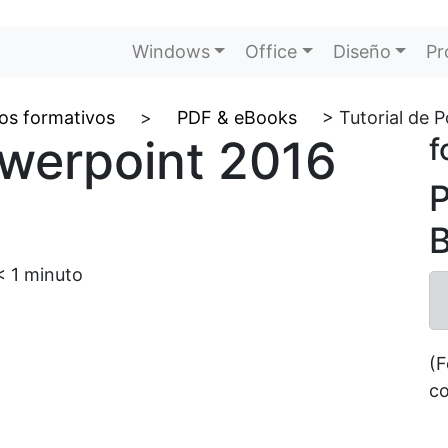
Windows
Office
Diseño
Pr
os formativos
>
PDF & eBooks
>
Tutorial de 
owerpoint 2016
f
P
B
< 1
minuto
(F
co