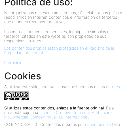
Política de uso:
No organizamos ni gestionamos cursos, sólo elaboramos guías y
recopilamos en Internet contenidos e información de terceros
que difunden recursos formativos.
Las marcas, nombres comerciales, logotipos o símbolos de
terceros, citados en este website, son propiedad de sus
respectivos titulares.
Los contenidos propios están protegidos en el Registro de la
Propiedad Intelectual
.
Patrocinios
Cookies
Al utilizar este sitio, aceptas el uso que hacemos de las
cookies
.
Si utilizas estos contenidos, enlaza a la fuente original
: Esta
obra está bajo una
Licencia Creative Commons Atribución-
NoComercial-CompartirIgual 4.0 Internacional
.
CC BY-NC-SA 4.0:
Contenidos creados por
docentos.com
bajo