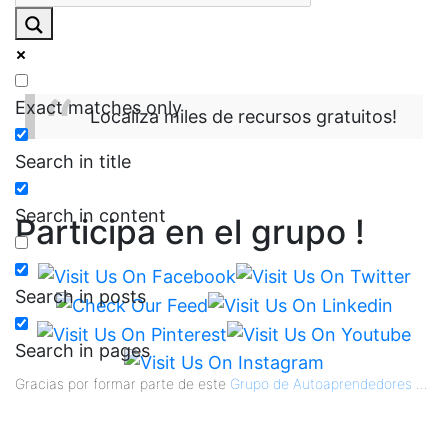
Exact matches only
Localiza miles de recursos gratuitos!
Search in title
Search in content
Participa en el grupo !
Search in posts
Search in pages
Gracias por formar parte de este
Grupo de Autoaprendedores
...