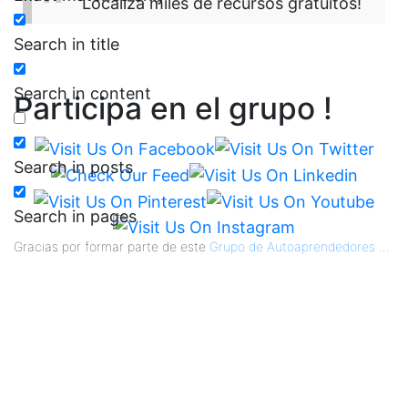
Localiza miles de recursos gratuitos!
Search in title
Search in content
Participa en el grupo !
Search in posts
Search in pages
Gracias por formar parte de este
Grupo de Autoaprendedores
...