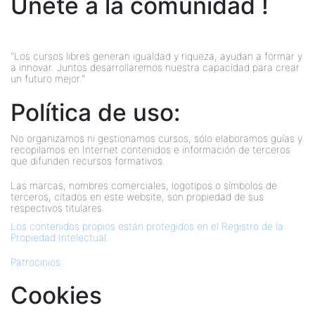
Únete a la comunidad !
"Los cursos libres generan igualdad y riqueza, ayudan a formar y
a innovar. Juntos desarrollaremos nuestra capacidad para crear
un futuro mejor."
Política de uso:
No organizamos ni gestionamos cursos, sólo elaboramos guías y
recopilamos en Internet contenidos e información de terceros
que difunden recursos formativos.
Las marcas, nombres comerciales, logotipos o símbolos de
terceros, citados en este website, son propiedad de sus
respectivos titulares.
Los contenidos propios están protegidos en el Registro de la
Propiedad Intelectual
.
Patrocinios
Cookies