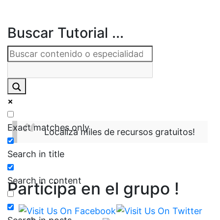
Buscar Tutorial ...
Exact matches only
Localiza miles de recursos gratuitos!
Search in title
Search in content
Participa en el grupo !