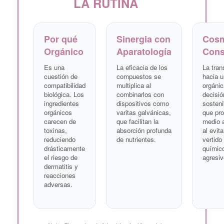
LA RUTINA
Por qué
Sinergia con
Cosm
Orgánico
Aparatología
Cons
Es una
La eficacia de los
La tran
cuestión de
compuestos se
hacia u
compatibilidad
multiplica al
orgánic
biológica. Los
combinarlos con
decisió
ingredientes
dispositivos como
sosteni
orgánicos
varitas galvánicas,
que pro
carecen de
que facilitan la
medio 
toxinas,
absorción profunda
al evita
reduciendo
de nutrientes.
vertido
drásticamente
químic
el riesgo de
agresiv
dermatitis y
reacciones
adversas.