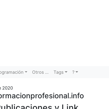
ogramación
Otros …
Tags
?
e 2020
ormacionprofesional.info
ublicaciones y Link