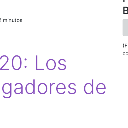
B
2
minutos
(F
co
20: Los
ugadores de