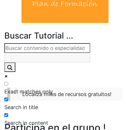
Buscar Tutorial ...
Exact matches only
Localiza miles de recursos gratuitos!
Search in title
Search in content
Participa en el grupo !