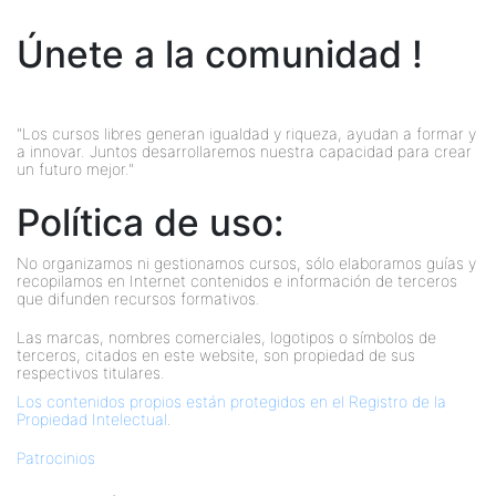
Únete a la comunidad !
"Los cursos libres generan igualdad y riqueza, ayudan a formar y
a innovar. Juntos desarrollaremos nuestra capacidad para crear
un futuro mejor."
Política de uso:
No organizamos ni gestionamos cursos, sólo elaboramos guías y
recopilamos en Internet contenidos e información de terceros
que difunden recursos formativos.
Las marcas, nombres comerciales, logotipos o símbolos de
terceros, citados en este website, son propiedad de sus
respectivos titulares.
Los contenidos propios están protegidos en el Registro de la
Propiedad Intelectual
.
Patrocinios