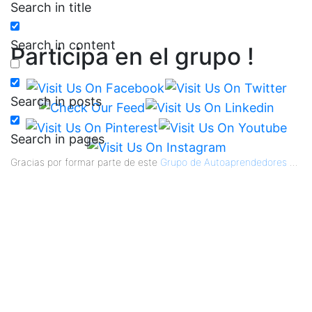
Search in title
Search in content
Participa en el grupo !
Search in posts
Search in pages
Gracias por formar parte de este
Grupo de Autoaprendedores
...