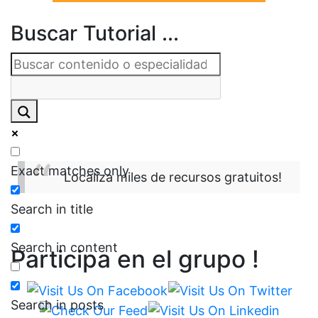
Buscar Tutorial ...
Exact matches only
Localiza miles de recursos gratuitos!
Search in title
Search in content
Participa en el grupo !
Search in posts