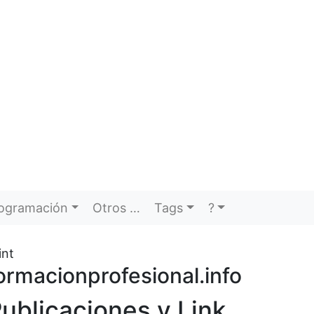
ogramación
Otros …
Tags
?
int
ormacionprofesional.info
ublicaciones y Link