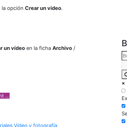
 la opción
Crear un vídeo
.
B
r un vídeo
en la ficha
Archivo
/
int …
Ex
Se
riales Vídeo y fotografía