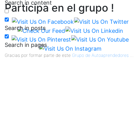
Search in content
Participa en el grupo !
Search in posts
Search in pages
Gracias por formar parte de este
Grupo de Autoaprendedores
...