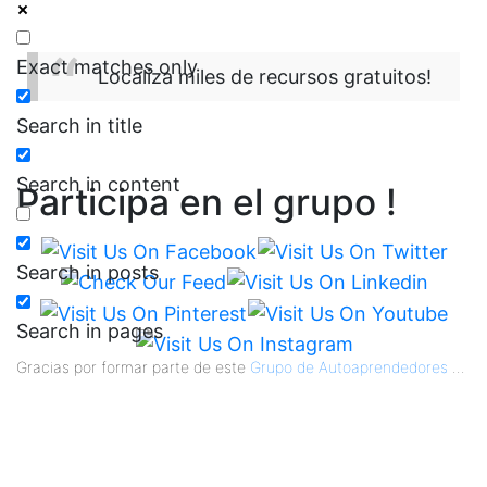
Exact matches only
Localiza miles de recursos gratuitos!
Search in title
Search in content
Participa en el grupo !
Search in posts
Search in pages
Gracias por formar parte de este
Grupo de Autoaprendedores
...