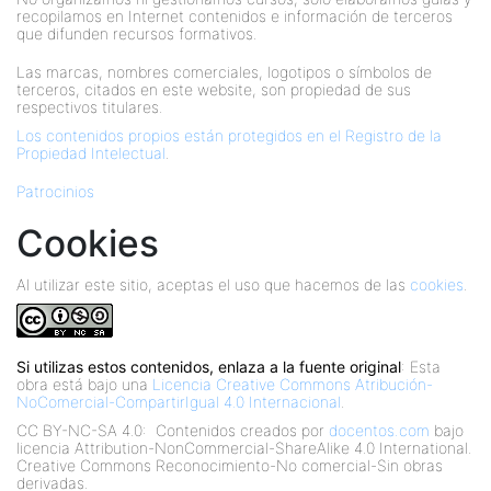
recopilamos en Internet contenidos e información de terceros
que difunden recursos formativos.
Las marcas, nombres comerciales, logotipos o símbolos de
terceros, citados en este website, son propiedad de sus
respectivos titulares.
Los contenidos propios están protegidos en el Registro de la
Propiedad Intelectual
.
Patrocinios
Cookies
Al utilizar este sitio, aceptas el uso que hacemos de las
cookies
.
Si utilizas estos contenidos, enlaza a la fuente original
: Esta
obra está bajo una
Licencia Creative Commons Atribución-
NoComercial-CompartirIgual 4.0 Internacional
.
CC BY-NC-SA 4.0:
Contenidos creados por
docentos.com
bajo
licencia Attribution-NonCommercial-ShareAlike 4.0 International.
Creative Commons Reconocimiento-No comercial-Sin obras
derivadas.