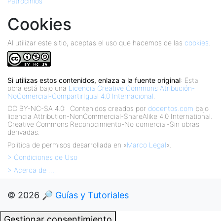
Patrocinios
Cookies
Al utilizar este sitio, aceptas el uso que hacemos de las
cookies
.
Si utilizas estos contenidos, enlaza a la fuente original
: Esta
obra está bajo una
Licencia Creative Commons Atribución-
NoComercial-CompartirIgual 4.0 Internacional
.
CC BY-NC-SA 4.0:
Contenidos creados por
docentos.com
bajo
licencia Attribution-NonCommercial-ShareAlike 4.0 International.
Creative Commons Reconocimiento-No comercial-Sin obras
derivadas.
Política de permisos desarrollada en «
Marco Legal
«.
> Condiciones de Uso
> Acerca de …
© 2026
🔎 Guías y Tutoriales
Gestionar consentimiento