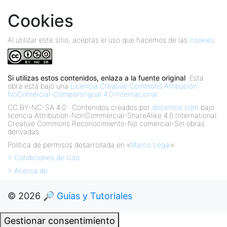
Cookies
Al utilizar este sitio, aceptas el uso que hacemos de las
cookies
.
Si utilizas estos contenidos, enlaza a la fuente original
: Esta
obra está bajo una
Licencia Creative Commons Atribución-
NoComercial-CompartirIgual 4.0 Internacional
.
CC BY-NC-SA 4.0:
Contenidos creados por
docentos.com
bajo
licencia Attribution-NonCommercial-ShareAlike 4.0 International.
Creative Commons Reconocimiento-No comercial-Sin obras
derivadas.
Política de permisos desarrollada en «
Marco Legal
«.
> Condiciones de Uso
> Acerca de …
© 2026
🔎 Guías y Tutoriales
Gestionar consentimiento