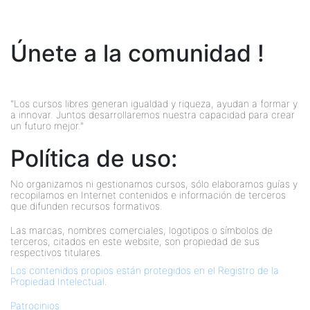
Únete a la comunidad !
"Los cursos libres generan igualdad y riqueza, ayudan a formar y
a innovar. Juntos desarrollaremos nuestra capacidad para crear
un futuro mejor."
Política de uso:
No organizamos ni gestionamos cursos, sólo elaboramos guías y
recopilamos en Internet contenidos e información de terceros
que difunden recursos formativos.
Las marcas, nombres comerciales, logotipos o símbolos de
terceros, citados en este website, son propiedad de sus
respectivos titulares.
Los contenidos propios están protegidos en el Registro de la
Propiedad Intelectual
.
Patrocinios