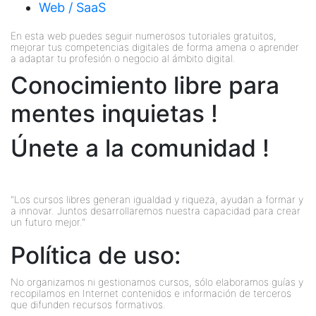
Web / SaaS
En esta web puedes seguir numerosos tutoriales gratuitos,
mejorar tus competencias digitales de forma amena o aprender
a adaptar tu profesión o negocio al ámbito digital.
Conocimiento libre para
mentes inquietas !
Únete a la comunidad !
"Los cursos libres generan igualdad y riqueza, ayudan a formar y
a innovar. Juntos desarrollaremos nuestra capacidad para crear
un futuro mejor."
Política de uso:
No organizamos ni gestionamos cursos, sólo elaboramos guías y
recopilamos en Internet contenidos e información de terceros
que difunden recursos formativos.