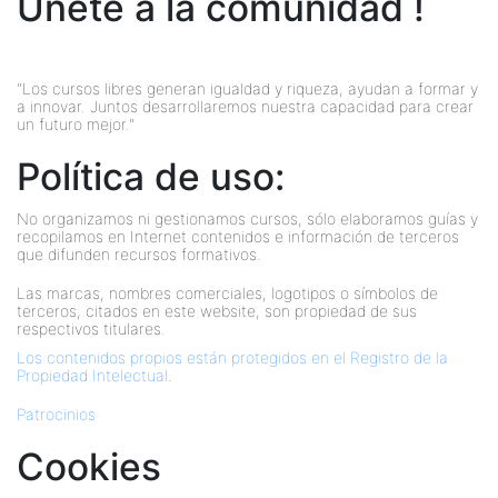
Únete a la comunidad !
"Los cursos libres generan igualdad y riqueza, ayudan a formar y
a innovar. Juntos desarrollaremos nuestra capacidad para crear
un futuro mejor."
Política de uso:
No organizamos ni gestionamos cursos, sólo elaboramos guías y
recopilamos en Internet contenidos e información de terceros
que difunden recursos formativos.
Las marcas, nombres comerciales, logotipos o símbolos de
terceros, citados en este website, son propiedad de sus
respectivos titulares.
Los contenidos propios están protegidos en el Registro de la
Propiedad Intelectual
.
Patrocinios
Cookies