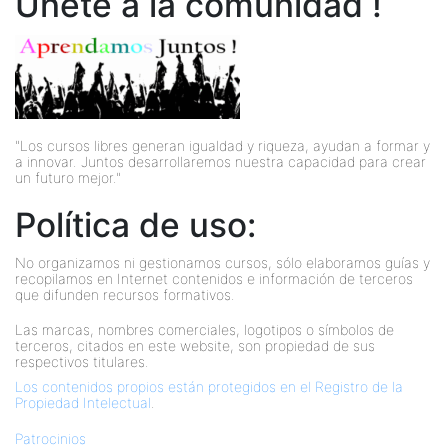
Únete a la comunidad !
"Los cursos libres generan igualdad y riqueza, ayudan a formar y
a innovar. Juntos desarrollaremos nuestra capacidad para crear
un futuro mejor."
Política de uso:
No organizamos ni gestionamos cursos, sólo elaboramos guías y
recopilamos en Internet contenidos e información de terceros
que difunden recursos formativos.
Las marcas, nombres comerciales, logotipos o símbolos de
terceros, citados en este website, son propiedad de sus
respectivos titulares.
Los contenidos propios están protegidos en el Registro de la
Propiedad Intelectual
.
Patrocinios