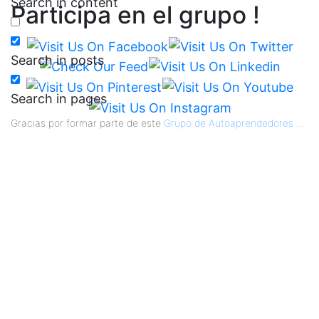
Search in content
Participa en el grupo !
Search in posts
Search in pages
Gracias por formar parte de este
Grupo de Autoaprendedores
...